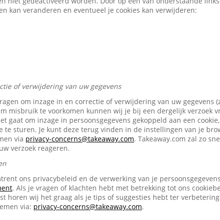
en niet gedeactiveerd worden. Door op een van onderstaande links t
gen kan veranderen en eventueel je cookies kan verwijderen:
ectie of verwijdering van uw gegevens
vragen om inzage in en correctie of verwijdering van uw gegevens (
Om misbruik te voorkomen kunnen wij je bij een dergelijk verzoek 
het gaat om inzage in persoonsgegevens gekoppeld aan een cookie, 
e te sturen. Je kunt deze terug vinden in de instellingen van je br
emen via
privacy-concerns@takeaway.com
. Takeaway.com zal zo snel
ouw verzoek reageren.
en
trent ons privacybeleid en de verwerking van je persoonsgegevens 
ment
. Als je vragen of klachten hebt met betrekking tot ons cookiebe
t horen wij het graag als je tips of suggesties hebt ter verbetering
nemen via:
privacy-concerns@takeaway.com
.