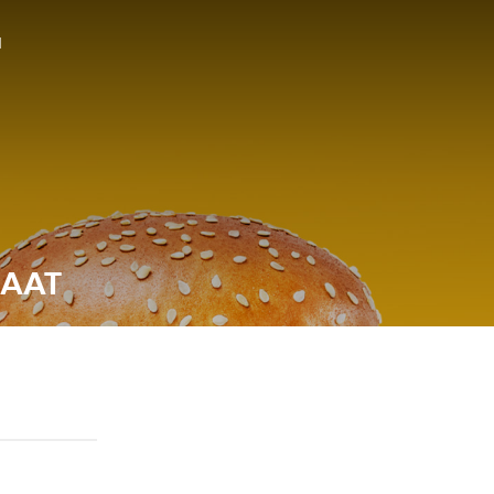
N
RAAT