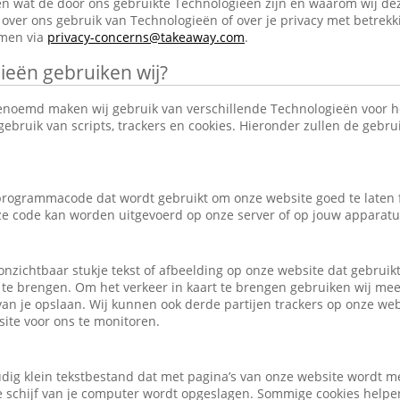
en wat de door ons gebruikte Technologieën zijn en waarom wij de
over ons gebruik van Technologieën of over je privacy met betrekk
emen via
privacy-concerns@takeaway.com
.
ieën gebruiken wij?
enoemd maken wij gebruik van verschillende Technologieën voor 
ebruik van scripts, trackers en cookies. Hieronder zullen de gebr
e programmacode dat wordt gebruikt om onze website goed te laten
eze code kan worden uitgevoerd op onze server of op jouw apparatu
, onzichtbaar stukje tekst of afbeelding op onze website dat gebrui
 te brengen. Om het verkeer in kaart te brengen gebruiken wij mee
an je opslaan. Wij kunnen ook derde partijen trackers op onze we
ite voor ons te monitoren.
udig klein tekstbestand dat met pagina’s van onze website wordt m
schijf van je computer wordt opgeslagen. Sommige cookies helpen