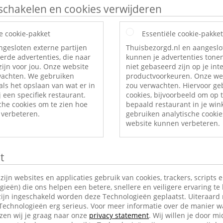
itschakelen en cookies verwijderen
e cookie-pakket
Essentiële cookie-pakket
ngesloten externe partijen
Thuisbezorgd.nl en aangeslo
erde advertenties, die naar
kunnen je advertenties tonen
ijn voor jou. Onze website
niet gebaseerd zijn op je int
rwachten. We gebruiken
productvoorkeuren. Onze web
als het opslaan van wat er in
zou verwachten. Hiervoor ge
 een specifiek restaurant.
cookies, bijvoorbeeld om op t
che cookies om te zien hoe
bepaald restaurant in je wi
verbeteren.
gebruiken analytische cookie
website kunnen verbeteren.
t
jn websites en applicaties gebruik van cookies, trackers, scripts 
ieën) die ons helpen een betere, snellere en veiligere ervaring te
ijn ingeschakeld worden deze Technologieën geplaatst. Uiteraard
 Technologieën erg serieus. Voor meer informatie over de manier w
en wij je graag naar onze
privacy statement
. Wij willen je door mi