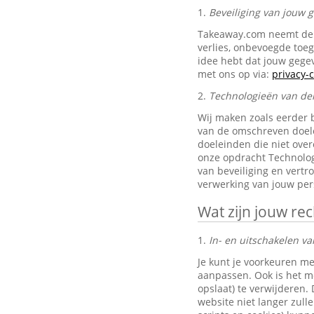
1.
Beveiliging van jouw
Takeaway.com neemt de 
verlies, onbevoegde toe
idee hebt dat jouw gegev
met ons op via:
privacy
2.
Technologieën van de
Wij maken zoals eerder 
van de omschreven doele
doeleinden die niet ove
onze opdracht Technolog
van beveiliging en vertr
verwerking van jouw pe
Wat zijn jouw re
1.
In- en uitschakelen va
Je kunt je voorkeuren me
aanpassen. Ook is het mo
opslaat) te verwijderen.
website niet langer zul