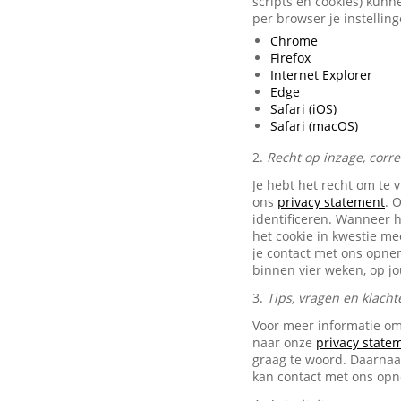
scripts en cookies) kunn
per browser je instellin
Chrome
Firefox
Internet Explorer
Edge
Safari (iOS)
Safari (macOS)
2.
Recht op inzage, corr
Je hebt het recht om te 
ons
privacy statement
. 
identificeren. Wanneer 
het cookie in kwestie me
je contact met ons opn
binnen vier weken, op j
3.
Tips, vragen en klacht
Voor meer informatie om
naar onze
privacy state
graag te woord. Daarnaas
kan contact met ons op