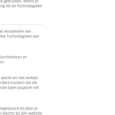
ze gebruiken. Mocht je
ing tot de Technologieën
het verzamelen van
uikte Technologieën aan
 functioneren en
ur.
kt wordt om het verkeer
rdere trackers die elk
bsite laten plaatsen om
eegestuurd en door je
 slechts bij één website