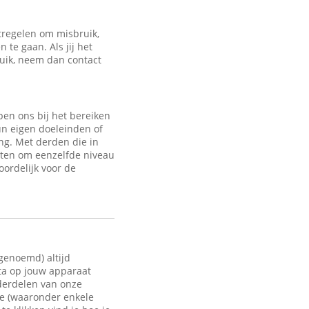
regelen om misbruik,
te gaan. Als jij het
ruik, neem dan contact
en ons bij het bereiken
un eigen doeleinden of
ng. Met derden die in
sten om eenzelfde niveau
oordelijk voor de
 genoemd) altijd
ata op jouw apparaat
nderdelen van onze
te (waaronder enkele