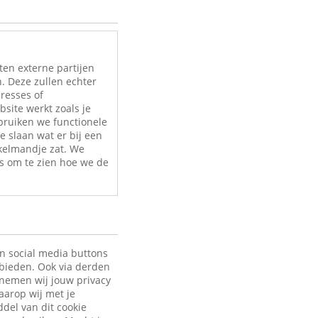
ten externe partijen
. Deze zullen echter
eresses of
site werkt zoals je
bruiken we functionele
e slaan wat er bij een
nkelmandje zat. We
s om te zien hoe we de
en social media buttons
 bieden. Ook via derden
 nemen wij jouw privacy
aarop wij met je
ddel van dit cookie