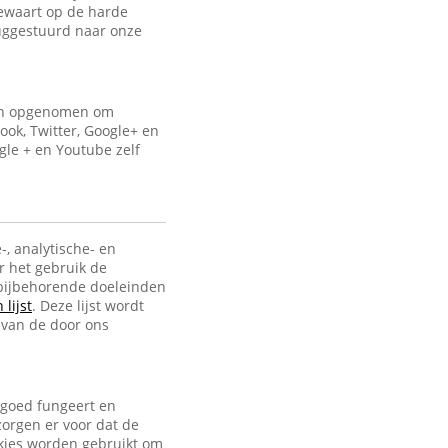
bewaart op de harde
uggestuurd naar onze
ijn opgenomen om
ook, Twitter, Google+ en
gle + en Youtube zelf
-, analytische- en
r het gebruik de
e bijbehorende doeleinden
lijst
. Deze lijst wordt
 van de door ons
 goed fungeert en
zorgen er voor dat de
ookies worden gebruikt om