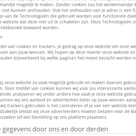
elmandje mogelijk te maken. Zonder cookies zou het winkelmandje 
 niet kunnen onthouden. Ook het onthouden van je adres is een fu
e van de Technologieën die gebruikt worden voor functionele doele
 website dat deze niet uit te schakelen zijn. Deze Technologieën z
ebsitebezoek bewaard worden.
n
ddel van cookies en trackers, je gedrag op onze website om onze w
ssen aan jouw wensen. Wij hopen op deze manier onze website zo 
ouden bijvoorbeeld bij welke pagina’s het meest bezocht worden en
jij onze website zo vaak mogelijk gebruikt en maken daarom gebru
n. Door middel van cookies kunnen wij voor jou interessante aanb
leinde analyseren wij onder andere hoe vaak je onze website gebr
o kunnen wij ons aanbod en advertenties beter op jouw wensen aan
ij trackers gebruiken is het controleren of je van een website ko
odzakelijk omdat wij onze adverteerders moeten betalen voor de kl
zoeken (of een bestelling op ons platform plaatsen).
je gegevens door ons en door derden