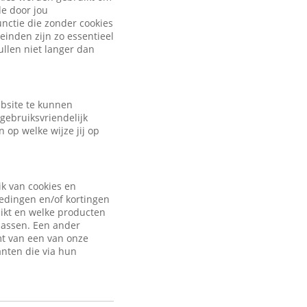
de door jou
nctie die zonder cookies
inden zijn zo essentieel
ullen niet langer dan
ebsite te kunnen
gebruiksvriendelijk
 op welke wijze jij op
ik van cookies en
iedingen en/of kortingen
uikt en welke producten
passen. Een ander
mt van een van onze
anten die via hun