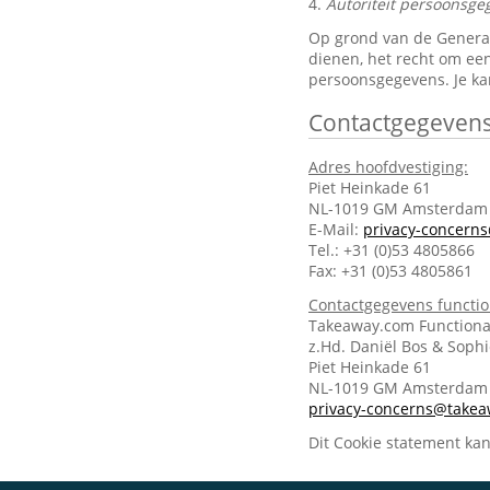
4.
Autoriteit persoonsge
Op grond van de General 
dienen, het recht om een
persoonsgegevens. Je ka
Contactgegeven
Adres hoofdvestiging:
Piet Heinkade 61
NL-1019 GM Amsterdam
E-Mail:
privacy-concern
Tel.: +31 (0)53 4805866
Fax: +31 (0)53 4805861
Contactgegevens functi
Takeaway.com Functiona
z.Hd. Daniël Bos & Soph
Piet Heinkade 61
NL-1019 GM Amsterda
privacy-concerns@take
Dit Cookie statement ka