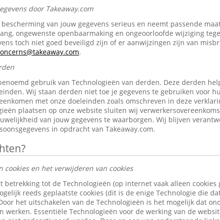
 gegevens door Takeaway.com
bescherming van jouw gegevens serieus en neemt passende maat
gang, ongewenste openbaarmaking en ongeoorloofde wijziging tegen 
ens toch niet goed beveiligd zijn of er aanwijzingen zijn van misb
-concerns@takeaway.com
.
rden
benoemd gebruik van Technologieën van derden. Deze derden help
inden. Wij staan derden niet toe je gegevens te gebruiken voor h
reenkomen met onze doeleinden zoals omschreven in deze verklari
ieën plaatsen op onze website sluiten wij verwerkersovereenkom
ouwelijkheid van jouw gegevens te waarborgen. Wij blijven verantw
rsoonsgegevens in opdracht van Takeaway.com.
chten?
n cookies en het verwijderen van cookies
t betrekking tot de Technologieën (op internet vaak alleen cookies
gelijk reeds geplaatste cookies (dit is de enige Technologie die d
 Door het uitschakelen van de Technologieën is het mogelijk dat o
len werken. Essentiële Technologieën voor de werking van de websi