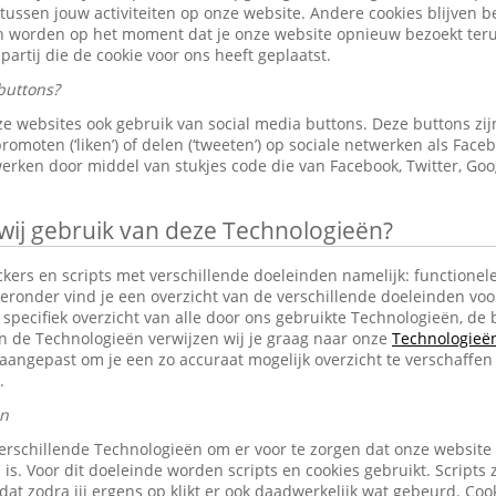
 tussen jouw activiteiten op onze website. Andere cookies blijven 
en worden op het moment dat je onze website opnieuw bezoekt ter
partij die de cookie voor ons heeft geplaatst.
buttons?
e websites ook gebruik van social media buttons. Deze buttons z
omoten (‘liken’) of delen (‘tweeten’) op sociale netwerken als Faceb
erken door middel van stukjes code die van Facebook, Twitter, Goo
j gebruik van deze Technologieën?
ckers en scripts met verschillende doeleinden namelijk: functionele
eronder vind je een overzicht van de verschillende doeleinden voo
specifiek overzicht van alle door ons gebruikte Technologieën, d
an de Technologieën verwijzen wij je graag naar onze
Technologieën 
aangepast om je een zo accuraat mogelijk overzicht te verschaffen
.
en
erschillende Technologieën om er voor te zorgen dat onze website
 is. Voor dit doeleinde worden scripts en cookies gebruikt. Scripts 
n dat zodra jij ergens op klikt er ook daadwerkelijk wat gebeurd. C